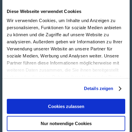
Diese Webseite verwendet Cookies
Wir verwenden Cookies, um Inhalte und Anzeigen zu
personalisieren, Funktionen für soziale Medien anbieten
zu können und die Zugriffe auf unsere Website zu
analysieren. Außerdem geben wir Informationen zu Ihrer
Neubau- und
Verwendung unserer Website an unsere Partner für
Renovierungsrollladen
soziale Medien, Werbung und Analysen weiter. Unsere
Partner führen diese Informationen möglicherweise mit
Wie Ihr Rollladen aussehen soll, entscheiden
weiteren Daten zusammen, die Sie ihnen bereitgestellt
Sie! Denn es gibt runde, eckige und komplett
haben oder die sie im Rahmen Ihrer Nutzung der Dienste
versteckte Systeme.
gesammelt haben.
Details zeigen
Cookies zulassen
Nur notwendige Cookies